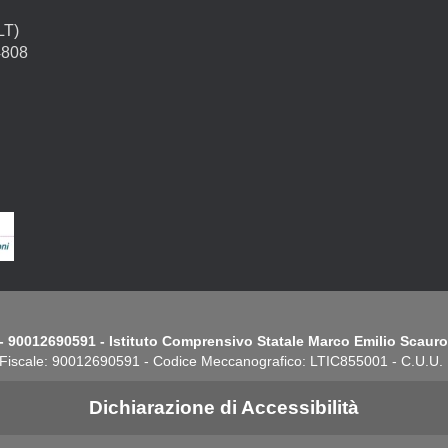
LT)
4808
- 90012690591 - Istituto Comprensivo Statale Marco Emilio Scauro.
Fiscale: 90012690591 - Codice Meccanografico: LTIC855001 - C.U.U
Dichiarazione di Accessibilità