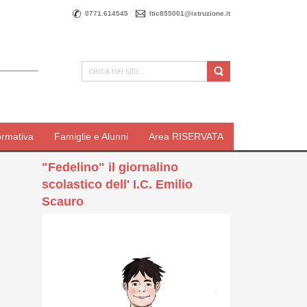
0771.614545
ltic855001@istruzione.it
ormativa
Famiglie e Alunni
Area RISERVATA
"Fedelino" il giornalino
scolastico dell' I.C. Emilio
Scauro