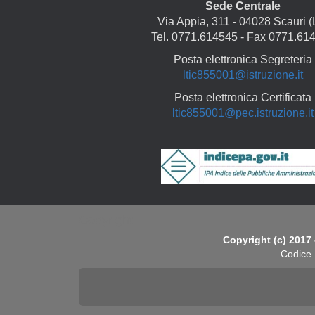
Sede Centrale
Via Appia, 311 - 04028 Scauri (
Tel. 0771.614545 - Fax 0771.61
Posta elettronica Segreteria
ltic855001@istruzione.it
Posta elettronica Certificata
ltic855001@pec.istruzione.it
Copyright
Copyright (c) 2017 
Codice 