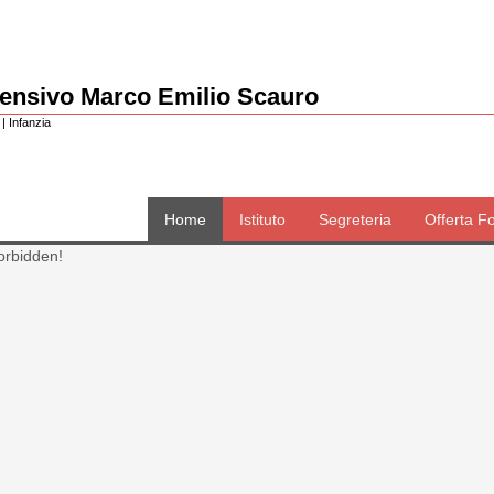
rensivo Marco Emilio Scauro
| Infanzia
Home
Istituto
Segreteria
Offerta F
orbidden!