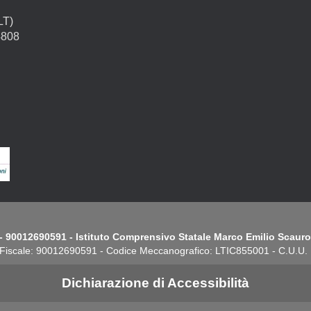
LT)
4808
- 90012690591 - Istituto Comprensivo Statale Marco Emilio Scauro.
Fiscale: 90012690591 - Codice Meccanografico: LTIC855001 - C.U.U
Dichiarazione di Accessibilità