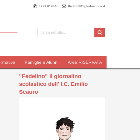
0771.614545
ltic855001@istruzione.it
ormativa
Famiglie e Alunni
Area RISERVATA
"Fedelino" il giornalino
scolastico dell' I.C. Emilio
Scauro