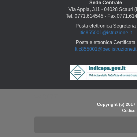
Sede Centrale
Via Appia, 311 - 04028 Scauri (
Tel. 0771.614545 - Fax 0771.61
Posta elettronica Segreteria
ltic855001@istruzione.it
Posta elettronica Certificata
ltic855001@pec.istruzione.it
Copyright
Copyright (c) 2017 
Codice 