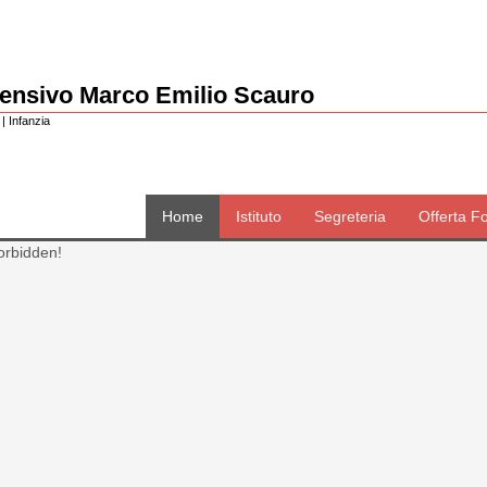
rensivo Marco Emilio Scauro
| Infanzia
Home
Istituto
Segreteria
Offerta F
orbidden!