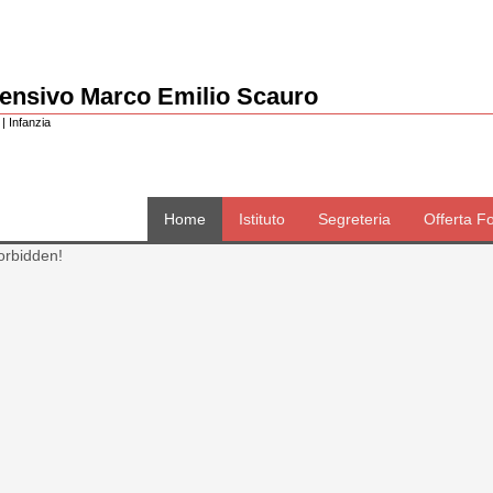
rensivo Marco Emilio Scauro
| Infanzia
Home
Istituto
Segreteria
Offerta F
orbidden!