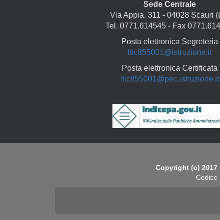
Sede Centrale
Via Appia, 311 - 04028 Scauri (
Tel. 0771.614545 - Fax 0771.61
Posta elettronica Segreteria
ltic855001@istruzione.it
Posta elettronica Certificata
ltic855001@pec.istruzione.it
Copyright
Copyright (c) 2017 
Codice 