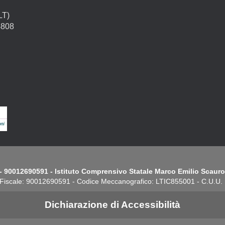
LT)
4808
- 90012690591 - Istituto Comprensivo Statale Marco Emilio Scauro.
Fiscale: 90012690591 - Codice Meccanografico: LTIC855001 - C.U.U
Dichiarazione di Accessibilità