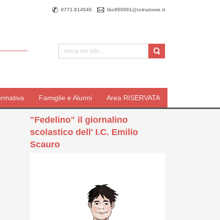
0771.614545
ltic855001@istruzione.it
ormativa
Famiglie e Alunni
Area RISERVATA
"Fedelino" il giornalino
scolastico dell' I.C. Emilio
Scauro