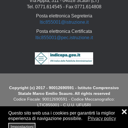
Via Appia, 311 - 04028 Scauri (LT)
Tel. 0771.614545 - Fax 0771.614808
Posta elettronica Segreteria
ltic855001@istruzione.it
Posta elettronica Certificata
ltic855001@pec.istruzione.it
Copyright
Copyright (c) 2017 - 90012690591 - Istituto Comprensivo
Statale Marco Emilio Scauro. All rights reserved
Codice Fiscale: 90012690591 - Codice Meccanografico:
LTIC855001 - C.U.U. UFU5RI
❌
Questo sito web usa i cookies per garantirti la miglior
Dichiarazione di Accessibilità
esperienza di navigazione possibile.
Privacy policy
Impostazioni