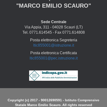
"MARCO EMILIO SCAURO"
Sede Centrale
Via Appia, 311 - 04028 Scauri (LT)
Tel. 0771.614545 - Fax 0771.614808
Posta elettronica Segreteria
ltic855001@istruzione.it
Posta elettronica Certificata
ltic855001@pec.istruzione.it
Copyright
Copyright (c) 2017 - 90012690591 - Istituto Comprensivo
Statale Marco Emilio Scauro. All rights reserved