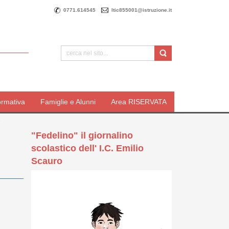
0771.614545
ltic855001@istruzione.it
ormativa
Famiglie e Alunni
Area RISERVATA
2
"Fedelino" il giornalino
scolastico dell' I.C. Emilio
Scauro