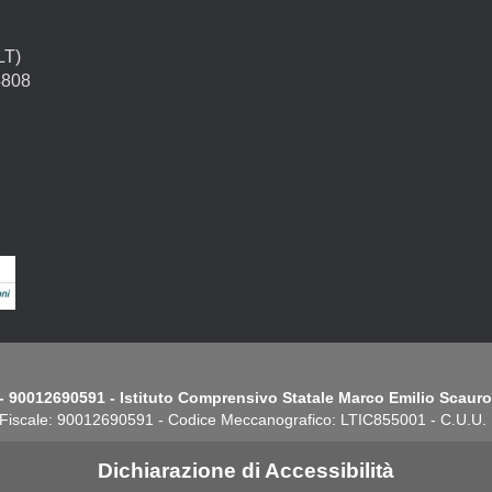
LT)
4808
- 90012690591 - Istituto Comprensivo Statale Marco Emilio Scauro.
Fiscale: 90012690591 - Codice Meccanografico: LTIC855001 - C.U.U
Dichiarazione di Accessibilità