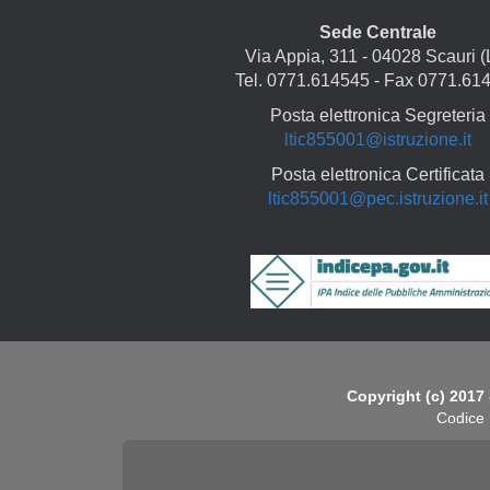
Sede Centrale
Via Appia, 311 - 04028 Scauri (
Tel. 0771.614545 - Fax 0771.61
Posta elettronica Segreteria
ltic855001@istruzione.it
Posta elettronica Certificata
ltic855001@pec.istruzione.it
Copyright
Copyright (c) 2017 
Codice 