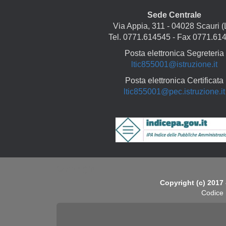
Sede Centrale
Via Appia, 311 - 04028 Scauri (
Tel. 0771.614545 - Fax 0771.61
Posta elettronica Segreteria
ltic855001@istruzione.it
Posta elettronica Certificata
ltic855001@pec.istruzione.it
Copyright
Copyright (c) 2017 
Codice 