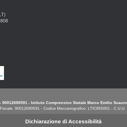
LT)
4808
- 90012690591 - Istituto Comprensivo Statale Marco Emilio Scauro.
Fiscale: 90012690591 - Codice Meccanografico: LTIC855001 - C.U.U
Dichiarazione di Accessibilità