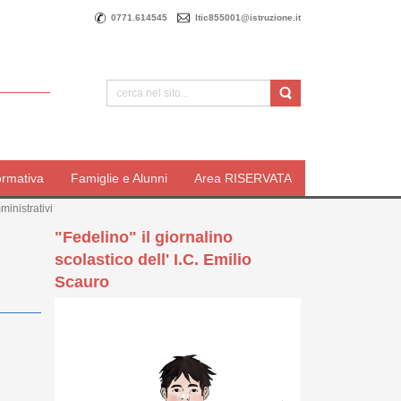
0771.614545
ltic855001@istruzione.it
ormativa
Famiglie e Alunni
Area RISERVATA
ministrativi
"Fedelino" il giornalino
scolastico dell' I.C. Emilio
Scauro