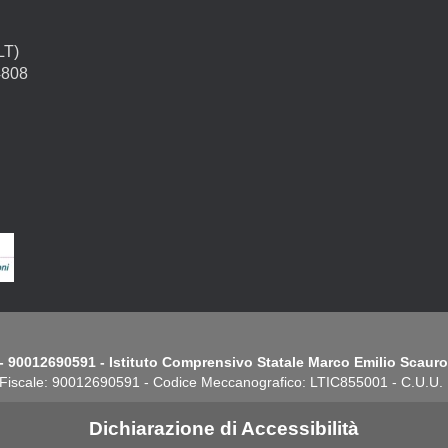
LT)
4808
- 90012690591 - Istituto Comprensivo Statale Marco Emilio Scauro.
Fiscale: 90012690591 - Codice Meccanografico: LTIC855001 - C.U.U
Dichiarazione di Accessibilità