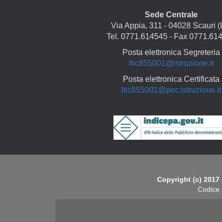
Sede Centrale
Via Appia, 311 - 04028 Scauri (
Tel. 0771.614545 - Fax 0771.61
Posta elettronica Segreteria
ltic855001@istruzione.it
Posta elettronica Certificata
ltic855001@pec.istruzione.it
Copyright
Copyright (c) 2017 
Codice 