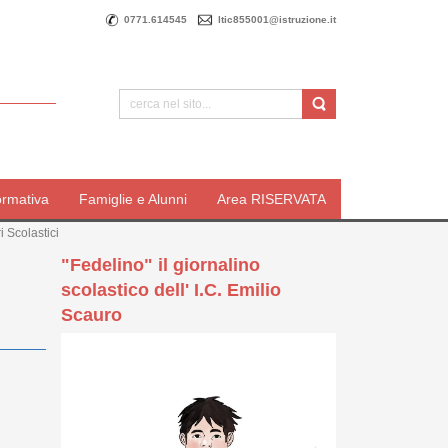
0771.614545
ltic855001@istruzione.it
ormativa
Famiglie e Alunni
Area RISERVATA
i Scolastici
"Fedelino" il giornalino
scolastico dell' I.C. Emilio
Scauro