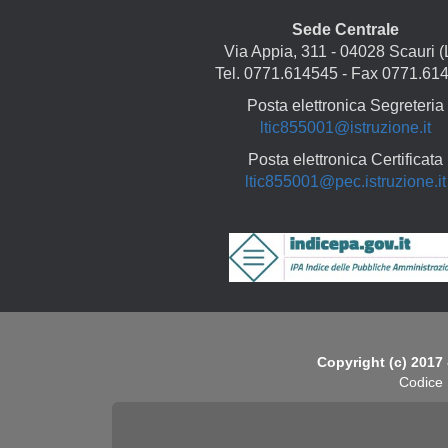
Sede Centrale
Via Appia, 311 - 04028 Scauri (
Tel. 0771.614545 - Fax 0771.61
Posta elettronica Segreteria
ltic855001@istruzione.it
Posta elettronica Certificata
ltic855001@pec.istruzione.it
Copyright
Copyright (c) 2017 
Codice 