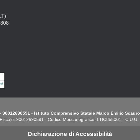
LT)
4808
- 90012690591 - Istituto Comprensivo Statale Marco Emilio Scauro.
Fiscale: 90012690591 - Codice Meccanografico: LTIC855001 - C.U.U
Dichiarazione di Accessibilità