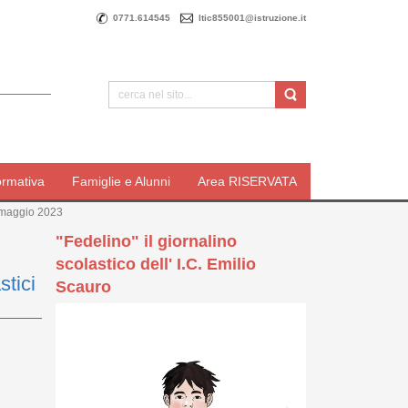
0771.614545
ltic855001@istruzione.it
ormativa
Famiglie e Alunni
Area RISERVATA
2 maggio 2023
"Fedelino" il giornalino
scolastico dell' I.C. Emilio
stici
Scauro