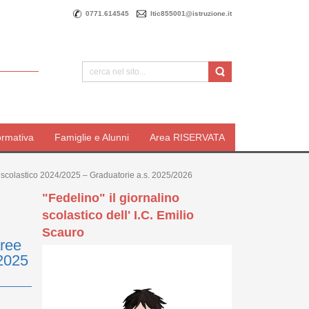
0771.614545
ltic855001@istruzione.it
ormativa
Famiglie e Alunni
Area RISERVATA
no scolastico 2024/2025 – Graduatorie a.s. 2025/2026
"Fedelino" il giornalino
scolastico dell' I.C. Emilio
Scauro
aree
/2025