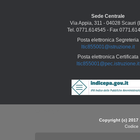
Sede Centrale
Via Appia, 311 - 04028 Scauri (
Tel. 0771.614545 - Fax 0771.61
Posta elettronica Segreteria
ltic855001@istruzione.it
Posta elettronica Certificata
ltic855001@pec.istruzione.it
Copyright
Copyright (c) 2017 
Codice 