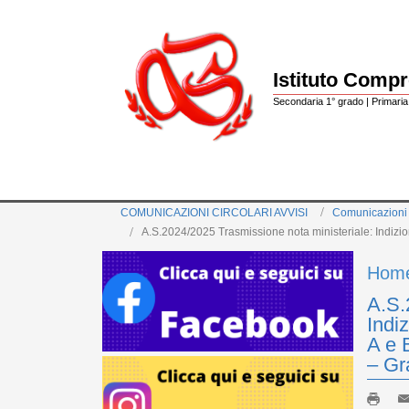
Istituto Comp
Secondaria 1° grado | Primaria 
COMUNICAZIONI CIRCOLARI AVVISI
Comunicazioni
A.S.2024/2025 Trasmissione nota ministeriale: Indizion
Hom
A.S.
Indiz
A e 
– Gr