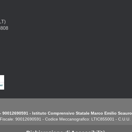
LT)
4808
- 90012690591 - Istituto Comprensivo Statale Marco Emilio Scauro.
Fiscale: 90012690591 - Codice Meccanografico: LTIC855001 - C.U.U