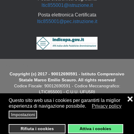
ltic855001@istruzione.it
Posta elettronica Certificata
ltic855001@pec.istruzione.it
Copyright
Copyright (c) 2017 - 90012690591 - Istituto Comprensivo
Statale Marco Emilio Scauro. All rights reserved
Codice Fiscale: 90012690591 - Codice Meccanografico:
LTIC855001 - C.U.U. UFU5RI
❌
Questo sito web usa i cookies per garantirti la miglior
Dichiarazione di Accessibilità
esperienza di navigazione possibile.
Privacy policy
Impostazioni
Screen
Privacy
|
Cookies Policy
|
Note Legali
|
Elenco siti tematici
Reader
Rifiuta i cookies
Attiva i cookies