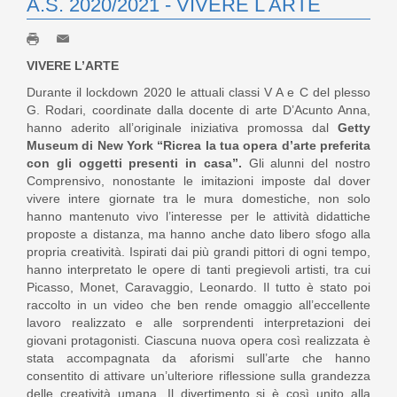
A.S. 2020/2021 - VIVERE L ARTE
VIVERE L’ARTE
Durante il lockdown 2020 le attuali classi V A e C del plesso
G. Rodari, coordinate dalla docente di arte D’Acunto Anna,
hanno aderito all’originale iniziativa promossa dal
Getty
Museum di New York “Ricrea la tua opera d’arte preferita
con gli oggetti presenti in casa”.
Gli alunni del nostro
Comprensivo, nonostante le imitazioni imposte dal dover
vivere intere giornate tra le mura domestiche, non solo
hanno mantenuto vivo l’interesse per le attività didattiche
proposte a distanza, ma hanno anche dato libero sfogo alla
propria creatività. Ispirati dai più grandi pittori di ogni tempo,
hanno interpretato le opere di tanti pregievoli artisti, tra cui
Picasso, Monet, Caravaggio, Leonardo. Il tutto è stato poi
raccolto in un video che ben rende omaggio all’eccellente
lavoro realizzato e alle sorprendenti interpretazioni dei
giovani protagonisti. Ciascuna nuova opera così realizzata è
stata accompagnata da aforismi sull’arte che hanno
consentito di attivare un’ulteriore riflessione sulla grandezza
delle creatività umana. Il divertimento si è così unito alla