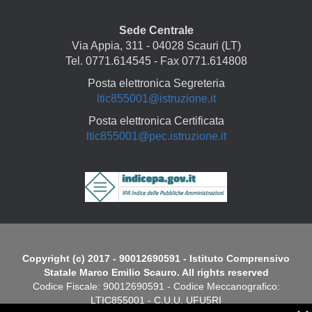
Sede Centrale
Via Appia, 311 - 04028 Scauri (LT)
Tel. 0771.614545 - Fax 0771.614808
Posta elettronica Segreteria
ltic855001@istruzione.it
Posta elettronica Certificata
ltic855001@pec.istruzione.it
Copyright
Copyright (c) 2017 - 90012690591 - Istituto Comprensivo
Statale Marco Emilio Scauro. All rights reserved
Codice Fiscale: 90012690591 - Codice Meccanografico:
LTIC855001 - C.U.U. UFU5RI