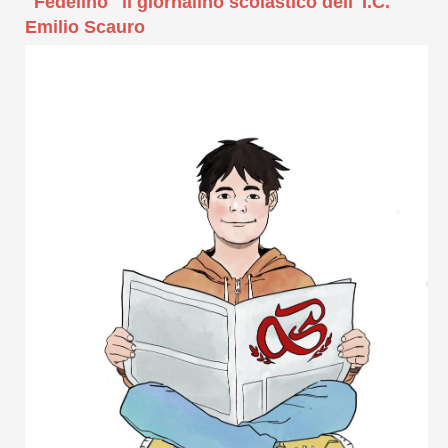
"Fedelino" il giornalino scolastico dell' I.C.
Emilio Scauro