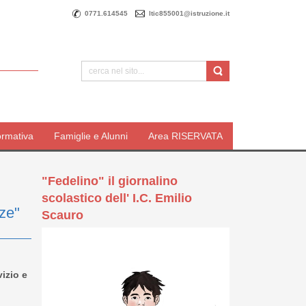
0771.614545
ltic855001@istruzione.it
ormativa
Famiglie e Alunni
Area RISERVATA
"Fedelino" il giornalino
scolastico dell' I.C. Emilio
ze"
Scauro
izio e