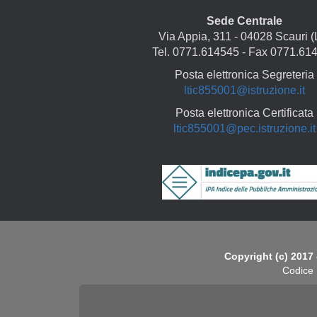
Sede Centrale
Via Appia, 311 - 04028 Scauri (
Tel. 0771.614545 - Fax 0771.61
Posta elettronica Segreteria
ltic855001@istruzione.it
Posta elettronica Certificata
ltic855001@pec.istruzione.it
Copyright
Copyright (c) 2017 
Codice 