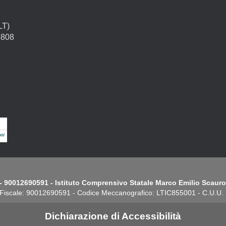
LT)
4808
- 90012690591 - Istituto Comprensivo Statale Marco Emilio Scauro.
Fiscale: 90012690591 - Codice Meccanografico: LTIC855001 - C.U.U
Dichiarazione di Accessibilità