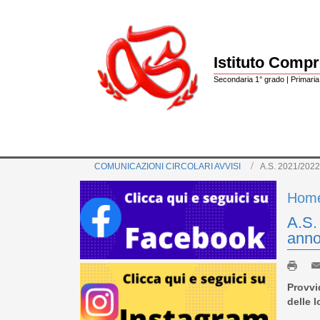
Istituto Comp
Secondaria 1° grado | Primaria 
COMUNICAZIONI CIRCOLARI AVVISI
A.S. 2021/2022
Hom
A.S.
anno
Provvi
delle 