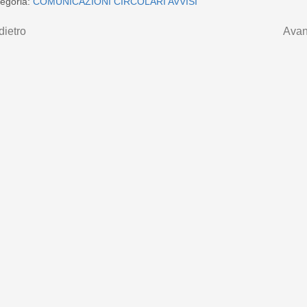
egoria:
COMUNICAZIONI CIRCOLARI AVVISI
dietro
Avan