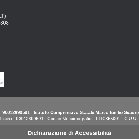
LT)
4808
- 90012690591 - Istituto Comprensivo Statale Marco Emilio Scauro.
Fiscale: 90012690591 - Codice Meccanografico: LTIC855001 - C.U.U
Dichiarazione di Accessibilità