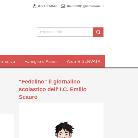
0771.614545
ltic855001@istruzione.it
ormativa
Famiglie e Alunni
Area RISERVATA
"Fedelino" il giornalino
scolastico dell' I.C. Emilio
Scauro