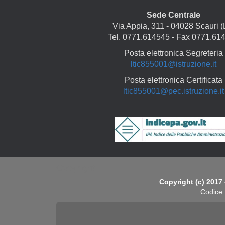
Sede Centrale
Via Appia, 311 - 04028 Scauri (
Tel. 0771.614545 - Fax 0771.61
Posta elettronica Segreteria
ltic855001@istruzione.it
Posta elettronica Certificata
ltic855001@pec.istruzione.it
Copyright
Copyright (c) 2017 
Codice 