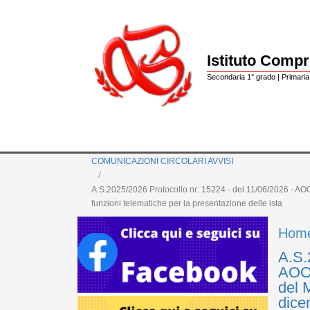
Istituto Comp
Secondaria 1° grado | Primaria 
COMUNICAZIONI CIRCOLARI AVVISI
A.S.2025/2026 Protocollo nr: 15224 - del 11/06/2026 - AOO
funzioni telematiche per la presentazione delle ista
Hom
A.S.
AOOD
del M
dice