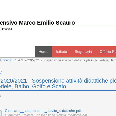
rensivo Marco Emilio Scauro
| Infanzia
Home
Istituto
Segreteria
Offerta F
 Docenti
A.S. 2020/2021 - Sospensione attività didattiche plessi P. Fedele, Bal
e
 2020/2021 - Sospensione attività didattiche pl
edele, Balbo, Golfo e Scalo
Circolare__sospensione_attività_didattiche.pdf
Filename:: Circolare__sospensione_attività_didattiche.pdf