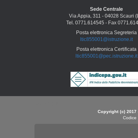
Sede Centrale
Via Appia, 311 - 04028 Scauri (
Tel. 0771.614545 - Fax 0771.61
Posta elettronica Segreteria
ltic855001@istruzione.it
Posta elettronica Certificata
ltic855001@pec.istruzione.it
Copyright
Copyright (c) 2017 
Codice 