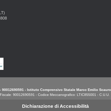
LT)
4808
- 90012690591 - Istituto Comprensivo Statale Marco Emilio Scauro.
Fiscale: 90012690591 - Codice Meccanografico: LTIC855001 - C.U.U
Dichiarazione di Accessibilità