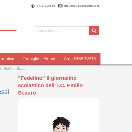
0771.614545
ltic855001@istruzione.it
ormativa
Famiglie e Alunni
Area RISERVATA
bo, Golfo e Scalo
"Fedelino" il giornalino
scolastico dell' I.C. Emilio
essi
Scauro