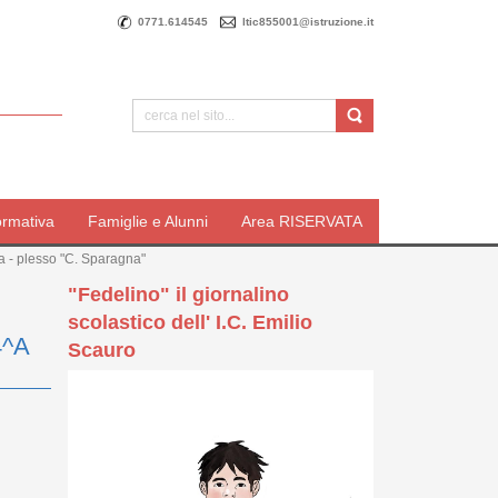
0771.614545
ltic855001@istruzione.it
ormativa
Famiglie e Alunni
Area RISERVATA
 - plesso "C. Sparagna"
"Fedelino" il giornalino
scolastico dell' I.C. Emilio
4^A
Scauro