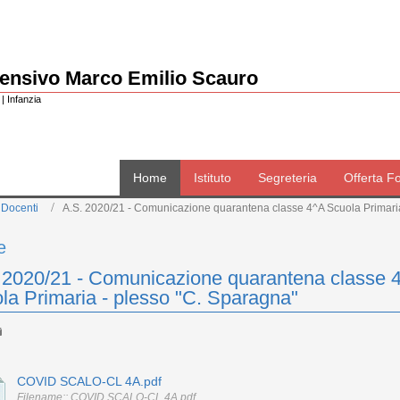
rensivo Marco Emilio Scauro
| Infanzia
Home
Istituto
Segreteria
Offerta F
 Docenti
A.S. 2020/21 - Comunicazione quarantena classe 4^A Scuola Primaria
e
 2020/21 - Comunicazione quarantena classe 
la Primaria - plesso "C. Sparagna"
COVID SCALO-CL 4A.pdf
Filename:: COVID SCALO-CL 4A.pdf