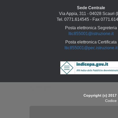
Sede Centrale
Via Appia, 311 - 04028 Scauri (
Tel. 0771.614545 - Fax 0771.61
Posta elettronica Segreteria
ltic855001@istruzione.it
Posta elettronica Certificata
ltic855001@pec.istruzione.it
Copyright
Copyright (c) 2017 
Codice 