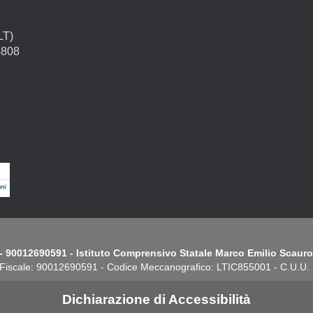
LT)
4808
- 90012690591 - Istituto Comprensivo Statale Marco Emilio Scauro.
Fiscale: 90012690591 - Codice Meccanografico: LTIC855001 - C.U.U
Dichiarazione di Accessibilità