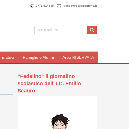
0771.614545
ltic855001@istruzione.it
ormativa
Famiglie e Alunni
Area RISERVATA
"Fedelino" il giornalino
scolastico dell' I.C. Emilio
Scauro