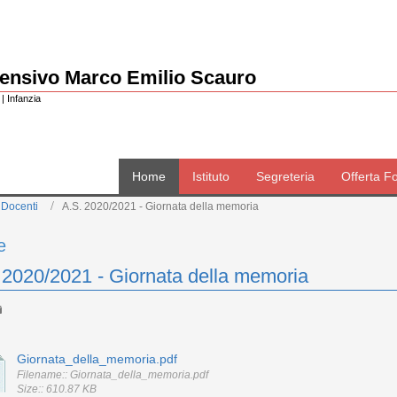
rensivo Marco Emilio Scauro
| Infanzia
Home
Istituto
Segreteria
Offerta F
 Docenti
A.S. 2020/2021 - Giornata della memoria
e
 2020/2021 - Giornata della memoria
Giornata_della_memoria.pdf
Filename:: Giornata_della_memoria.pdf
Size:: 610.87 KB