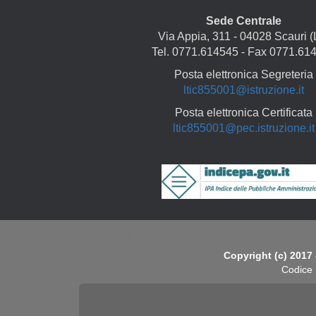
Sede Centrale
Via Appia, 311 - 04028 Scauri (
Tel. 0771.614545 - Fax 0771.61
Posta elettronica Segreteria
ltic855001@istruzione.it
Posta elettronica Certificata
ltic855001@pec.istruzione.it
Copyright
Copyright (c) 2017 
Codice 