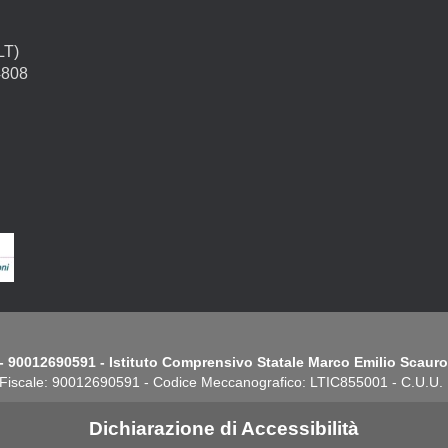
LT)
4808
- 90012690591 - Istituto Comprensivo Statale Marco Emilio Scauro.
Fiscale: 90012690591 - Codice Meccanografico: LTIC855001 - C.U.U
Dichiarazione di Accessibilità