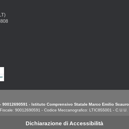
LT)
4808
- 90012690591 - Istituto Comprensivo Statale Marco Emilio Scauro.
Fiscale: 90012690591 - Codice Meccanografico: LTIC855001 - C.U.U
Dichiarazione di Accessibilità