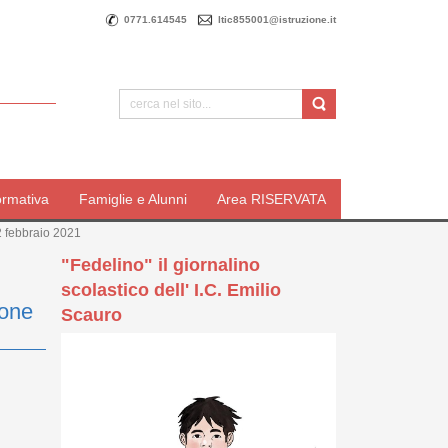
0771.614545
ltic855001@istruzione.it
ormativa
Famiglie e Alunni
Area RISERVATA
2 febbraio 2021
"Fedelino" il giornalino
scolastico dell' I.C. Emilio
ione
Scauro