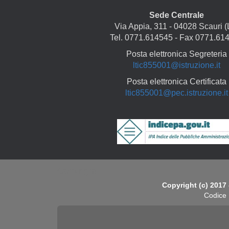
Sede Centrale
Via Appia, 311 - 04028 Scauri (
Tel. 0771.614545 - Fax 0771.61
Posta elettronica Segreteria
ltic855001@istruzione.it
Posta elettronica Certificata
ltic855001@pec.istruzione.it
Copyright
Copyright (c) 2017 
Codice 