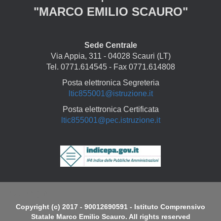
"MARCO EMILIO SCAURO"
Sede Centrale
Via Appia, 311 - 04028 Scauri (LT)
Tel. 0771.614545 - Fax 0771.614808
Posta elettronica Segreteria
ltic855001@istruzione.it
Posta elettronica Certificata
ltic855001@pec.istruzione.it
Copyright
Copyright (c) 2017 - 90012690591 - Istituto Comprensivo
Statale Marco Emilio Scauro. All rights reserved