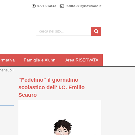
0771.614545
ltic855001@istruzione.it
ormativa
Famiglie e Alunni
Area RISERVATA
emensuoli
"Fedelino" il giornalino
scolastico dell' I.C. Emilio
Scauro