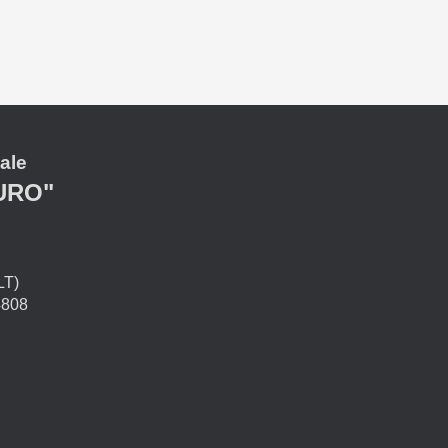
ale
URO"
LT)
4808