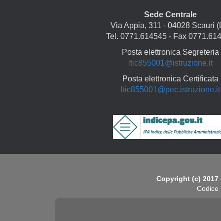
Sede Centrale
Via Appia, 311 - 04028 Scauri (
Tel. 0771.614545 - Fax 0771.61
Posta elettronica Segreteria
ltic855001@istruzione.it
Posta elettronica Certificata
ltic855001@pec.istruzione.it
Copyright
Copyright (c) 2017 
Codice 