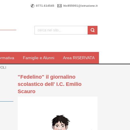
0771.614545
ltic855001@istruzione.it
ormativa
Famiglie e Alunni
Area RISERVATA
UOLI
"Fedelino" il giornalino
scolastico dell' I.C. Emilio
Scauro