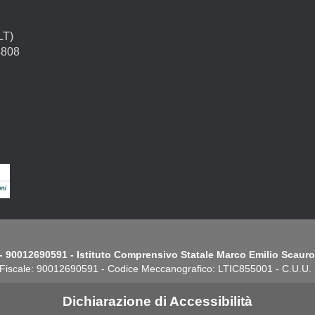
LT)
4808
- 90012690591 - Istituto Comprensivo Statale Marco Emilio Scauro.
Fiscale: 90012690591 - Codice Meccanografico: LTIC855001 - C.U.U
Dichiarazione di Accessibilità