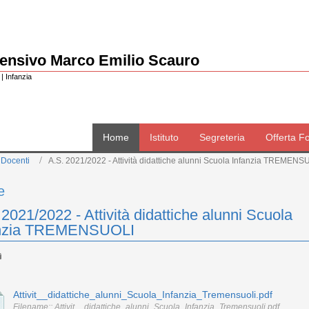
rensivo Marco Emilio Scauro
| Infanzia
Home
Istituto
Segreteria
Offerta F
 Docenti
A.S. 2021/2022 - Attività didattiche alunni Scuola Infanzia TREMENS
e
 2021/2022 - Attività didattiche alunni Scuola
anzia TREMENSUOLI
Attivit__didattiche_alunni_Scuola_Infanzia_Tremensuoli.pdf
Filename:: Attivit__didattiche_alunni_Scuola_Infanzia_Tremensuoli.pdf