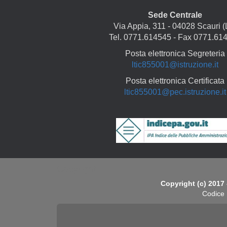
Sede Centrale
Via Appia, 311 - 04028 Scauri (
Tel. 0771.614545 - Fax 0771.61
Posta elettronica Segreteria
ltic855001@istruzione.it
Posta elettronica Certificata
ltic855001@pec.istruzione.it
Copyright
Copyright (c) 2017 
Codice 