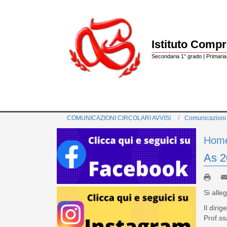
Istituto Comp
Secondaria 1° grado | Primaria 
COMUNICAZIONI CIRCOLARI AVVISI
Comunicazioni
Hom
As 2
Si alle
Il dirig
Prof.s