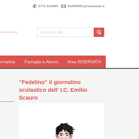
0771.614545
ltic855001@istruzione.it
ormativa
Famiglie e Alunni
Area RISERVATA
"Fedelino" il giornalino
scolastico dell' I.C. Emilio
Scauro