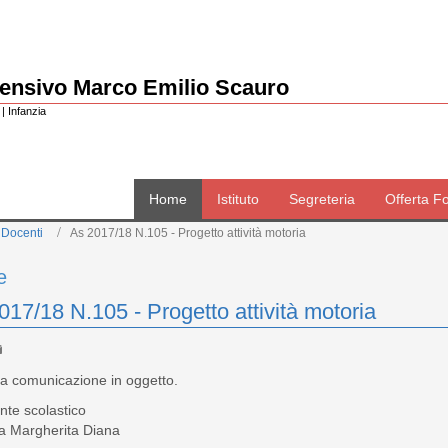
rensivo Marco Emilio Scauro
| Infanzia
Home
Istituto
Segreteria
Offerta F
 Docenti
As 2017/18 N.105 - Progetto attività motoria
e
017/18 N.105 - Progetto attività motoria
ga comunicazione in oggetto.
ente scolastico
sa Margherita Diana