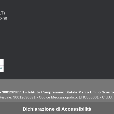
LT)
4808
- 90012690591 - Istituto Comprensivo Statale Marco Emilio Scauro.
Fiscale: 90012690591 - Codice Meccanografico: LTIC855001 - C.U.U
Dichiarazione di Accessibilità