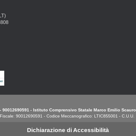
LT)
4808
- 90012690591 - Istituto Comprensivo Statale Marco Emilio Scauro.
Fiscale: 90012690591 - Codice Meccanografico: LTIC855001 - C.U.U
Dichiarazione di Accessibilità