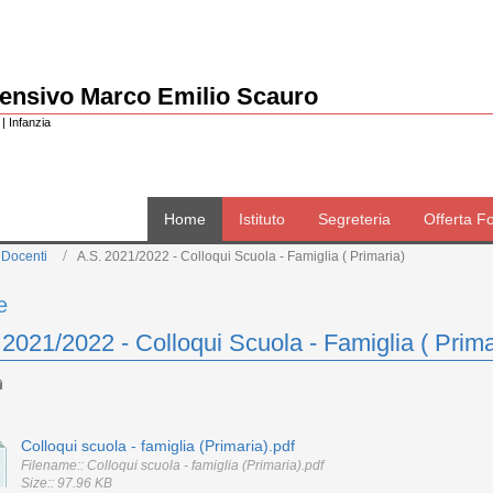
rensivo Marco Emilio Scauro
| Infanzia
Home
Istituto
Segreteria
Offerta F
 Docenti
A.S. 2021/2022 - Colloqui Scuola - Famiglia ( Primaria)
e
 2021/2022 - Colloqui Scuola - Famiglia ( Prima
Colloqui scuola - famiglia (Primaria).pdf
Filename:: Colloqui scuola - famiglia (Primaria).pdf
Size:: 97.96 KB