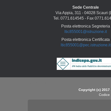
Sede Centrale
Via Appia, 311 - 04028 Scauri (
Tel. 0771.614545 - Fax 0771.61
Posta elettronica Segreteria
ltic855001@istruzione.it
Posta elettronica Certificata
ltic855001@pec.istruzione.it
Copyright
Copyright (c) 2017 
Codice 