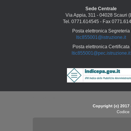
Sede Centrale
Via Appia, 311 - 04028 Scauri (
Tel. 0771.614545 - Fax 0771.61
Posta elettronica Segreteria
ltic855001@istruzione.it
Posta elettronica Certificata
ltic855001@pec.istruzione.it
Copyright
Copyright (c) 2017 
Codice 