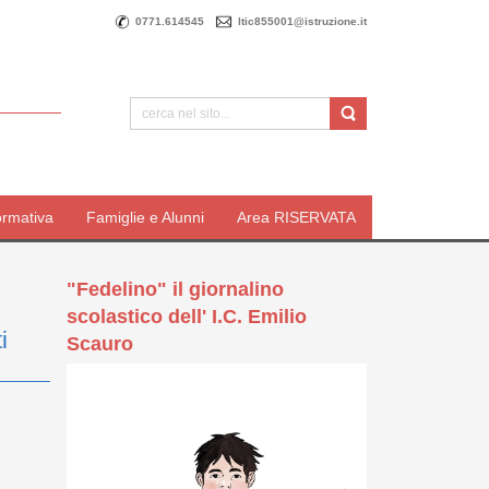
0771.614545
ltic855001@istruzione.it
ormativa
Famiglie e Alunni
Area RISERVATA
"Fedelino" il giornalino
scolastico dell' I.C. Emilio
i
Scauro