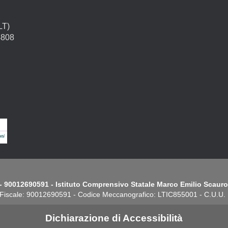
LT)
4808
- 90012690591 - Istituto Comprensivo Statale Marco Emilio Scauro.
Fiscale: 90012690591 - Codice Meccanografico: LTIC855001 - C.U.U
Dichiarazione di Accessibilità