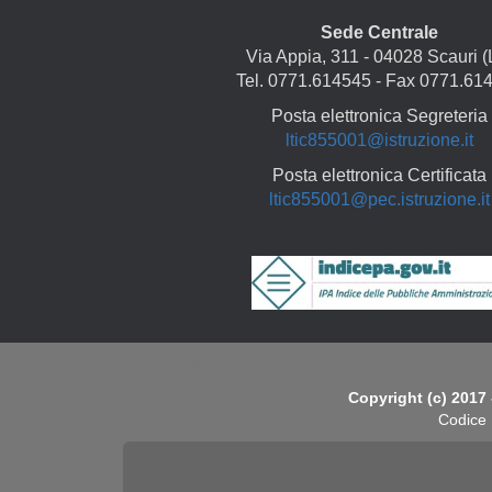
Sede Centrale
Via Appia, 311 - 04028 Scauri (
Tel. 0771.614545 - Fax 0771.61
Posta elettronica Segreteria
ltic855001@istruzione.it
Posta elettronica Certificata
ltic855001@pec.istruzione.it
Copyright
Copyright (c) 2017 
Codice 