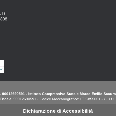
LT)
4808
- 90012690591 - Istituto Comprensivo Statale Marco Emilio Scauro.
Fiscale: 90012690591 - Codice Meccanografico: LTIC855001 - C.U.U
Dichiarazione di Accessibilità