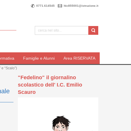
0771.614545
ltic855001@istruzione.it
ormativa
Famiglie e Alunni
Area RISERVATA
” e “Scalo”)
"Fedelino" il giornalino
scolastico dell' I.C. Emilio
nale
Scauro