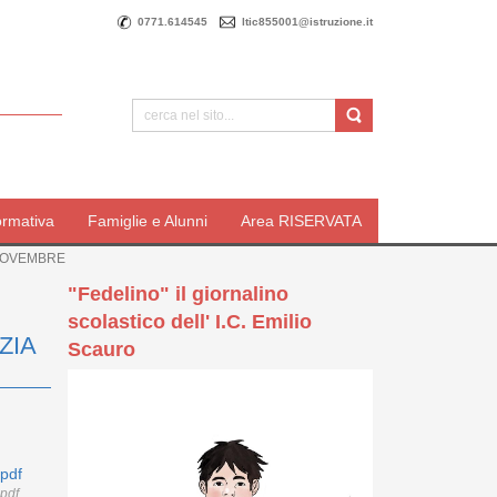
0771.614545
ltic855001@istruzione.it
ormativa
Famiglie e Alunni
Area RISERVATA
 NOVEMBRE
"Fedelino" il giornalino
scolastico dell' I.C. Emilio
ZIA
Scauro
pdf
pdf