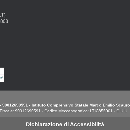
LT)
4808
- 90012690591 - Istituto Comprensivo Statale Marco Emilio Scauro.
Fiscale: 90012690591 - Codice Meccanografico: LTIC855001 - C.U.U
Dichiarazione di Accessibilità