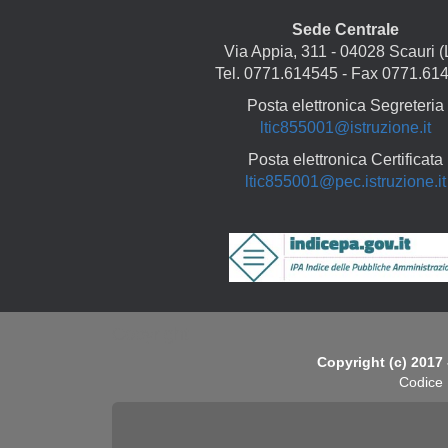
Sede Centrale
Via Appia, 311 - 04028 Scauri (
Tel. 0771.614545 - Fax 0771.61
Posta elettronica Segreteria
ltic855001@istruzione.it
Posta elettronica Certificata
ltic855001@pec.istruzione.it
Copyright
Copyright (c) 2017 
Codice 