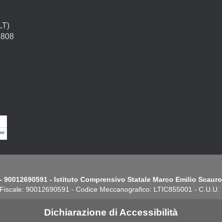
LT)
4808
- 90012690591 - Istituto Comprensivo Statale Marco Emilio Scauro.
Fiscale: 90012690591 - Codice Meccanografico: LTIC855001 - C.U.U
Dichiarazione di Accessibilità