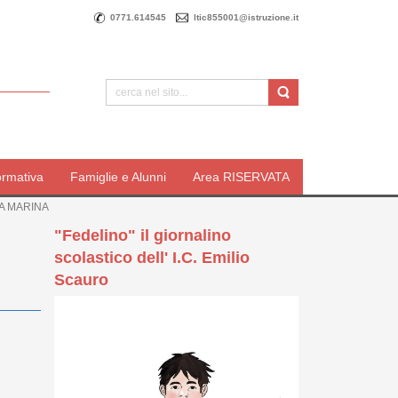
0771.614545
ltic855001@istruzione.it
ormativa
Famiglie e Alunni
Area RISERVATA
A MARINA
"Fedelino" il giornalino
scolastico dell' I.C. Emilio
Scauro