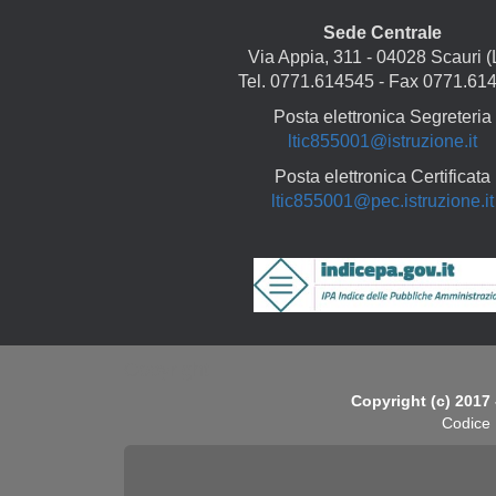
Sede Centrale
Via Appia, 311 - 04028 Scauri (
Tel. 0771.614545 - Fax 0771.61
Posta elettronica Segreteria
ltic855001@istruzione.it
Posta elettronica Certificata
ltic855001@pec.istruzione.it
Copyright
Copyright (c) 2017 
Codice 