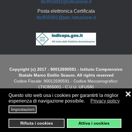
ltic855001@istruzione.it
Posta elettronica Certificata
ltic855001@pec.istruzione.it
Copyright
Copyright (c) 2017 - 90012690591 - Istituto Comprensivo
Statale Marco Emilio Scauro. All rights reserved
Codice Fiscale: 90012690591 - Codice Meccanografico:
LTIC855001 - C.U.U. UFU5RI
❌
Questo sito web usa i cookies per garantirti la miglior
Dichiarazione di Accessibilità
esperienza di navigazione possibile.
Privacy policy
Impostazioni
Screen
Privacy
|
Cookies Policy
|
Note Legali
|
Elenco siti tematici
Reader
Rifiuta i cookies
Attiva i cookies