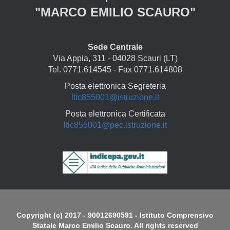
"MARCO EMILIO SCAURO"
Sede Centrale
Via Appia, 311 - 04028 Scauri (LT)
Tel. 0771.614545 - Fax 0771.614808
Posta elettronica Segreteria
ltic855001@istruzione.it
Posta elettronica Certificata
ltic855001@pec.istruzione.it
Copyright
Copyright (c) 2017 - 90012690591 - Istituto Comprensivo
Statale Marco Emilio Scauro. All rights reserved