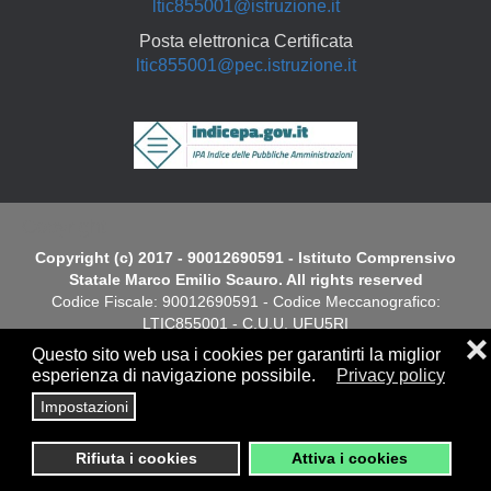
ltic855001@istruzione.it
Posta elettronica Certificata
ltic855001@pec.istruzione.it
Copyright
Copyright (c) 2017 - 90012690591 - Istituto Comprensivo
Statale Marco Emilio Scauro. All rights reserved
Codice Fiscale: 90012690591 - Codice Meccanografico:
LTIC855001 - C.U.U. UFU5RI
❌
Questo sito web usa i cookies per garantirti la miglior
Dichiarazione di Accessibilità
esperienza di navigazione possibile.
Privacy policy
Impostazioni
Screen
Privacy
|
Cookies Policy
|
Note Legali
|
Elenco siti tematici
Reader
Rifiuta i cookies
Attiva i cookies