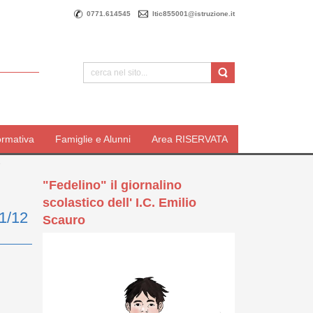
0771.614545
ltic855001@istruzione.it
ormativa
Famiglie e Alunni
Area RISERVATA
3
"Fedelino" il giornalino
scolastico dell' I.C. Emilio
11/12
Scauro