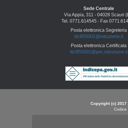
Sede Centrale
Via Appia, 311 - 04028 Scauri (
Tel. 0771.614545 - Fax 0771.61
Posta elettronica Segreteria
ltic855001@istruzione.it
Posta elettronica Certificata
ltic855001@pec.istruzione.it
Copyright
Copyright (c) 2017 
Codice 