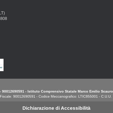
LT)
4808
- 90012690591 - Istituto Comprensivo Statale Marco Emilio Scauro.
Fiscale: 90012690591 - Codice Meccanografico: LTIC855001 - C.U.U
Dichiarazione di Accessibilità