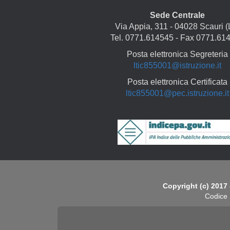
Sede Centrale
Via Appia, 311 - 04028 Scauri (
Tel. 0771.614545 - Fax 0771.61
Posta elettronica Segreteria
ltic855001@istruzione.it
Posta elettronica Certificata
ltic855001@pec.istruzione.it
Copyright
Copyright (c) 2017 
Codice 