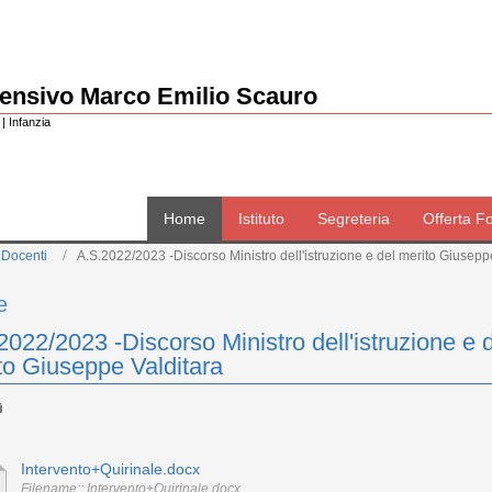
rensivo Marco Emilio Scauro
| Infanzia
Home
Istituto
Segreteria
Offerta F
 Docenti
A.S.2022/2023 -Discorso Ministro dell'istruzione e del merito Giusepp
e
2022/2023 -Discorso Ministro dell'istruzione e 
to Giuseppe Valditara
Intervento+Quirinale.docx
Filename:: Intervento+Quirinale.docx