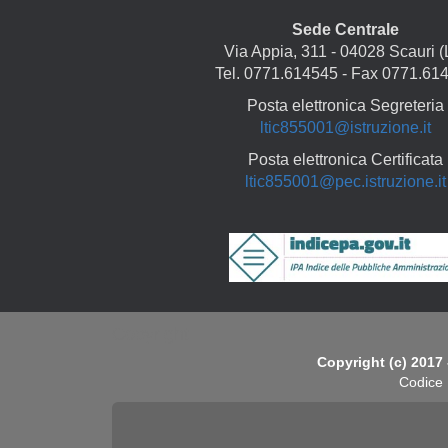
Sede Centrale
Via Appia, 311 - 04028 Scauri (
Tel. 0771.614545 - Fax 0771.61
Posta elettronica Segreteria
ltic855001@istruzione.it
Posta elettronica Certificata
ltic855001@pec.istruzione.it
Copyright
Copyright (c) 2017 
Codice 