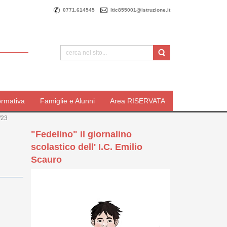
0771.614545
ltic855001@istruzione.it
ormativa
Famiglie e Alunni
Area RISERVATA
/23
"Fedelino" il giornalino
scolastico dell' I.C. Emilio
Scauro