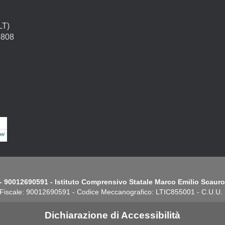
LT)
4808
- 90012690591 - Istituto Comprensivo Statale Marco Emilio Scauro.
Fiscale: 90012690591 - Codice Meccanografico: LTIC855001 - C.U.U
Dichiarazione di Accessibilità