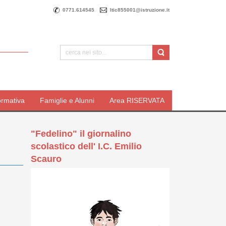
0771.614545
ltic855001@istruzione.it
ormativa
Famiglie e Alunni
Area RISERVATA
"Fedelino" il giornalino
scolastico dell' I.C. Emilio
Scauro