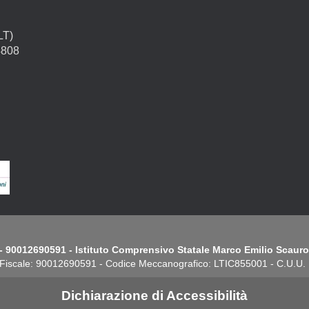
LT)
4808
- 90012690591 - Istituto Comprensivo Statale Marco Emilio Scauro.
Fiscale: 90012690591 - Codice Meccanografico: LTIC855001 - C.U.U
Dichiarazione di Accessibilità