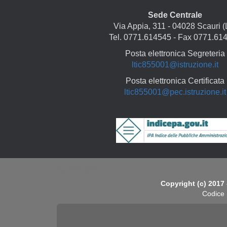
Sede Centrale
Via Appia, 311 - 04028 Scauri (
Tel. 0771.614545 - Fax 0771.61
Posta elettronica Segreteria
ltic855001@istruzione.it
Posta elettronica Certificata
ltic855001@pec.istruzione.it
Copyright
Copyright (c) 2017 
Codice 