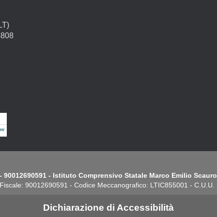
LT)
4808
- 90012690591 - Istituto Comprensivo Statale Marco Emilio Scauro.
Fiscale: 90012690591 - Codice Meccanografico: LTIC855001 - C.U.U
Dichiarazione di Accessibilità