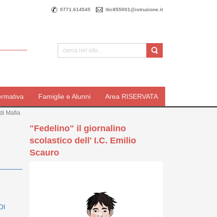
0771.614545
ltic855001@istruzione.it
ormativa
Famiglie e Alunni
Area RISERVATA
di Mafia
"Fedelino" il giornalino
scolastico dell' I.C. Emilio
Scauro
DI