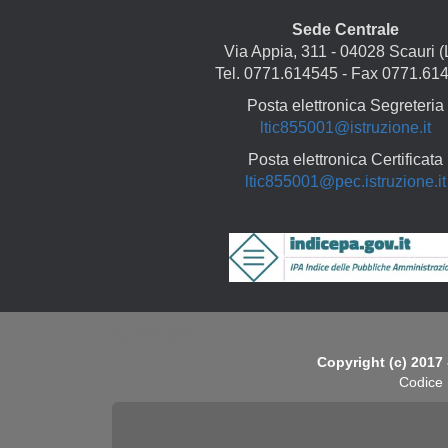
Sede Centrale
Via Appia, 311 - 04028 Scauri (
Tel. 0771.614545 - Fax 0771.61
Posta elettronica Segreteria
ltic855001@istruzione.it
Posta elettronica Certificata
ltic855001@pec.istruzione.it
Copyright
Copyright (c) 2017 
Codice 