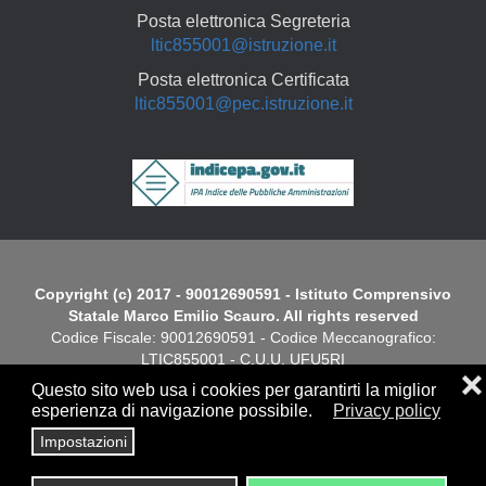
Posta elettronica Segreteria
ltic855001@istruzione.it
Posta elettronica Certificata
ltic855001@pec.istruzione.it
Copyright
Copyright (c) 2017 - 90012690591 - Istituto Comprensivo
Statale Marco Emilio Scauro. All rights reserved
Codice Fiscale: 90012690591 - Codice Meccanografico:
LTIC855001 - C.U.U. UFU5RI
❌
Questo sito web usa i cookies per garantirti la miglior
Dichiarazione di Accessibilità
esperienza di navigazione possibile.
Privacy policy
Impostazioni
Screen
Privacy
|
Cookies Policy
|
Note Legali
|
Elenco siti tematici
Reader