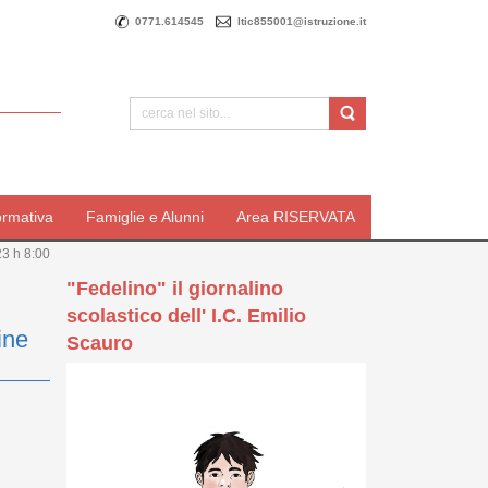
0771.614545
ltic855001@istruzione.it
ormativa
Famiglie e Alunni
Area RISERVATA
3 h 8:00
"Fedelino" il giornalino
scolastico dell' I.C. Emilio
ine
Scauro