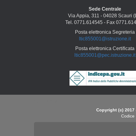
Sede Centrale
Via Appia, 311 - 04028 Scauri (
Tel. 0771.614545 - Fax 0771.61
Posta elettronica Segreteria
ltic855001@istruzione.it
Posta elettronica Certificata
ltic855001@pec.istruzione.it
Copyright
Copyright (c) 2017 
Codice 