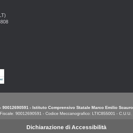
LT)
4808
- 90012690591 - Istituto Comprensivo Statale Marco Emilio Scauro.
Fiscale: 90012690591 - Codice Meccanografico: LTIC855001 - C.U.U
Dichiarazione di Accessibilità