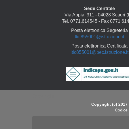
Sede Centrale
Via Appia, 311 - 04028 Scauri (
Tel. 0771.614545 - Fax 0771.61
Posta elettronica Segreteria
ltic855001@istruzione.it
Posta elettronica Certificata
ltic855001@pec.istruzione.it
Copyright
Copyright (c) 2017 
Codice 