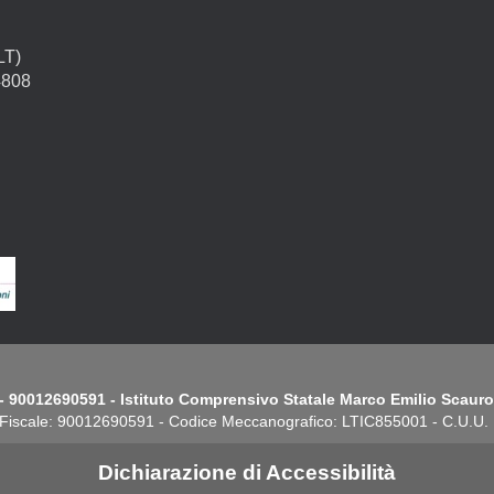
LT)
4808
- 90012690591 - Istituto Comprensivo Statale Marco Emilio Scauro.
Fiscale: 90012690591 - Codice Meccanografico: LTIC855001 - C.U.U
Dichiarazione di Accessibilità