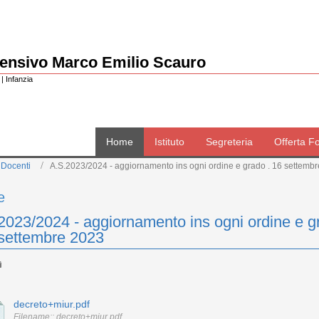
rensivo Marco Emilio Scauro
| Infanzia
Home
Istituto
Segreteria
Offerta F
 Docenti
A.S.2023/2024 - aggiornamento ins ogni ordine e grado . 16 settemb
e
2023/2024 - aggiornamento ins ogni ordine e g
 settembre 2023
decreto+miur.pdf
Filename:: decreto+miur.pdf