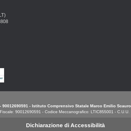
LT)
4808
- 90012690591 - Istituto Comprensivo Statale Marco Emilio Scauro.
Fiscale: 90012690591 - Codice Meccanografico: LTIC855001 - C.U.U
Dichiarazione di Accessibilità