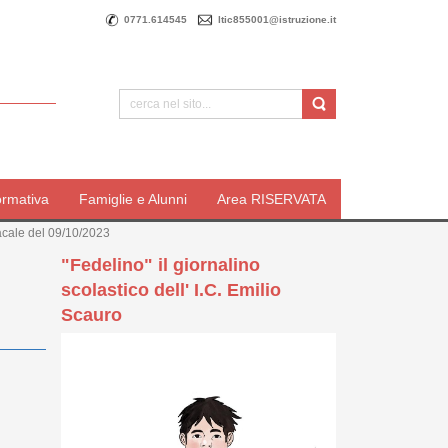
0771.614545
ltic855001@istruzione.it
ormativa
Famiglie e Alunni
Area RISERVATA
acale del 09/10/2023
"Fedelino" il giornalino
scolastico dell' I.C. Emilio
Scauro