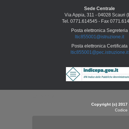
Sede Centrale
Via Appia, 311 - 04028 Scauri (
Tel. 0771.614545 - Fax 0771.61
Posta elettronica Segreteria
ltic855001@istruzione.it
Posta elettronica Certificata
ltic855001@pec.istruzione.it
Copyright
Copyright (c) 2017 
Codice 