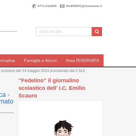
0771.614545
ltic855001@istruzione.it
ormativa
Famiglie e Alunni
Area RISERVATA
la: sciopero del 24 maggio 2024 proclamato dal CSLE
"Fedelino" il giornalino
scolastico dell' I.C. Emilio
ca -
Scauro
amato