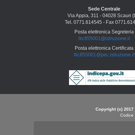
Sede Centrale
Via Appia, 311 - 04028 Scauri (
Tel. 0771.614545 - Fax 0771.61
Posta elettronica Segreteria
ltic855001@istruzione.it
Posta elettronica Certificata
ltic855001@pec.istruzione.it
Copyright
Copyright (c) 2017 
Codice 