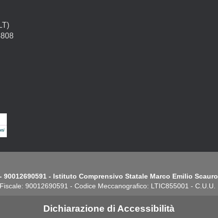
LT)
4808
- 90012690591 - Istituto Comprensivo Statale Marco Emilio Scauro.
Fiscale: 90012690591 - Codice Meccanografico: LTIC855001 - C.U.U
Dichiarazione di Accessibilità