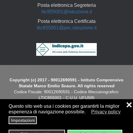
Posta elettronica Segreteria
ltic855001@istruzione.it
Posta elettronica Certificata
ltic855001@pec.istruzione.it
Copyright
Copyright (c) 2017 - 90012690591 - Istituto Comprensivo
Statale Marco Emilio Scauro. All rights reserved
Codice Fiscale: 90012690591 - Codice Meccanografico:
LTIC855001 - C.U.U. UFU5RI
❌
Questo sito web usa i cookies per garantirti la miglior
Dichiarazione di Accessibilità
esperienza di navigazione possibile.
Privacy policy
Impostazioni
Screen
Privacy
|
Cookies Policy
|
Note Legali
|
Elenco siti tematici
Reader