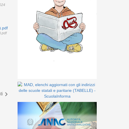
2024
).pdf
).pdf
ti