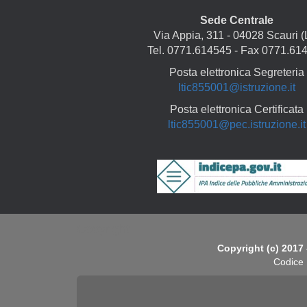
Sede Centrale
Via Appia, 311 - 04028 Scauri (
Tel. 0771.614545 - Fax 0771.61
Posta elettronica Segreteria
ltic855001@istruzione.it
Posta elettronica Certificata
ltic855001@pec.istruzione.it
Copyright
Copyright (c) 2017 
Codice 