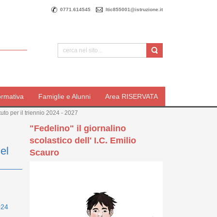
0771.614545
ltic855001@istruzione.it
ormativa
Famiglie e Alunni
Area RISERVATA
uto per il triennio 2024 - 2027
"Fedelino" il giornalino
scolastico dell' I.C. Emilio
el
Scauro
024