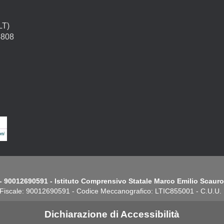
LT)
4808
- 90012690591 - Istituto Comprensivo Statale Marco Emilio Scauro.
Fiscale: 90012690591 - Codice Meccanografico: LTIC855001 - C.U.U
Dichiarazione di Accessibilità