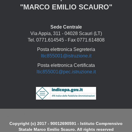
"MARCO EMILIO SCAURO"
Sede Centrale
Via Appia, 311 - 04028 Scauri (LT)
Tel. 0771.614545 - Fax 0771.614808
Posta elettronica Segreteria
ltic855001@istruzione.it
Posta elettronica Certificata
ltic855001@pec.istruzione.it
Copyright
Copyright (c) 2017 - 90012690591 - Istituto Comprensivo
Statale Marco Emilio Scauro. All rights reserved