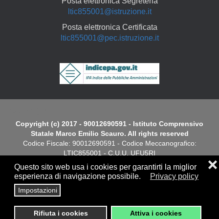
Posta elettronica Segreteria
ltic855001@istruzione.it
Posta elettronica Certificata
ltic855001@pec.istruzione.it
Copyright
Copyright (c) 2017 - 90012690591 - Istituto Comprensivo
Statale Marco Emilio Scauro. All rights reserved
Codice Fiscale: 90012690591 - Codice Meccanografico:
LTIC855001 - C.U.U. UFU5RI
❌
Questo sito web usa i cookies per garantirti la miglior
Dichiarazione di Accessibilità
esperienza di navigazione possibile.
Privacy policy
Impostazioni
Screen
Privacy
|
Cookies Policy
|
Note Legali
|
Elenco siti tematici
Reader
Rifiuta i cookies
Attiva i cookies