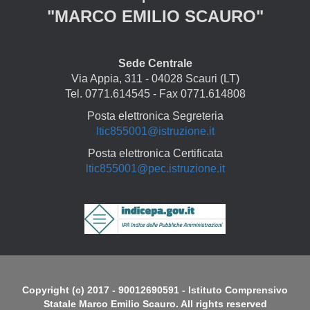
"MARCO EMILIO SCAURO"
Sede Centrale
Via Appia, 311 - 04028 Scauri (LT)
Tel. 0771.614545 - Fax 0771.614808
Posta elettronica Segreteria
ltic855001@istruzione.it
Posta elettronica Certificata
ltic855001@pec.istruzione.it
Copyright
Copyright (c) 2017 - 90012690591 - Istituto Comprensivo
Statale Marco Emilio Scauro. All rights reserved