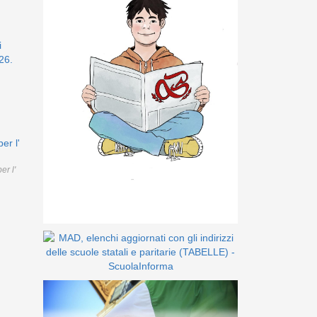
i
26.
er l'
r l'