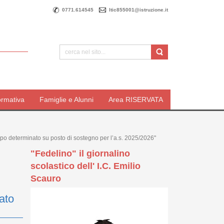
0771.614545
ltic855001@istruzione.it
ormativa
Famiglie e Alunni
Area RISERVATA
po determinato su posto di sostegno per l’a.s. 2025/2026"
"Fedelino" il giornalino
scolastico dell' I.C. Emilio
Scauro
ato