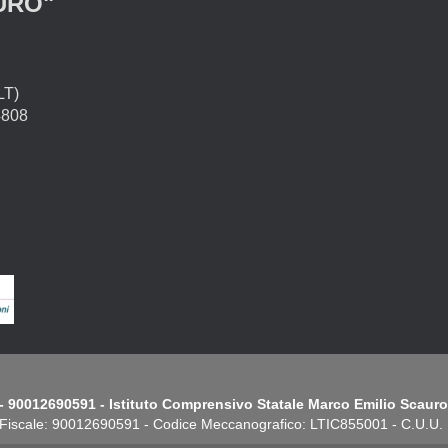
URO"
LT)
4808
- 90012690591 - Istituto Comprensivo Statale Marco Emilio Scauro.
Fiscale: 90012690591 - Codice Meccanografico: LTIC855001 - C.U.U