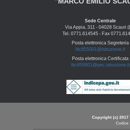
"MARCO EMILIO SCA
Sede Centrale
Via Appia, 311 - 04028 Scauri (
Tel. 0771.614545 - Fax 0771.61
Posta elettronica Segreteria
ltic855001@istruzione.it
Posta elettronica Certificata
ltic855001@pec.istruzione.it
Copyright
Copyright (c) 2017 
Codice 