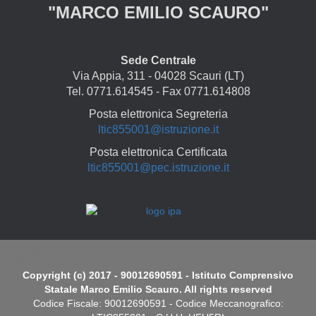
"MARCO EMILIO SCAURO"
Sede Centrale
Via Appia, 311 - 04028 Scauri (LT)
Tel. 0771.614545 - Fax 0771.614808
Posta elettronica Segreteria
ltic855001@istruzione.it
Posta elettronica Certificata
ltic855001@pec.istruzione.it
Copyright
Copyright (c) 2017 - 90012690591 - Istituto Comprensivo
Statale Marco Emilio Scauro. All rights reserved
Codice Fiscale: 90012690591 - Codice Meccanografico: